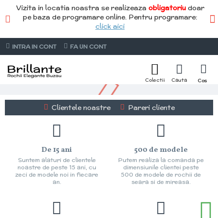
Vizita in locatia noastra se realizeaza
obligatoriu
doar
pe baza de programare online. Pentru programare:
click aici
INTRA IN CONT
FA UN CONT
Clientele noastre
Pareri cliente
De 15 ani
500 de modele
Suntem alaturi de clientele
Putem realiza la comanda pe
noastre de peste 15 ani, cu
dimensiunile clientei peste
zeci de modele noi in fiecare
500 de modele de rochii de
an.
seara si de mireasa.