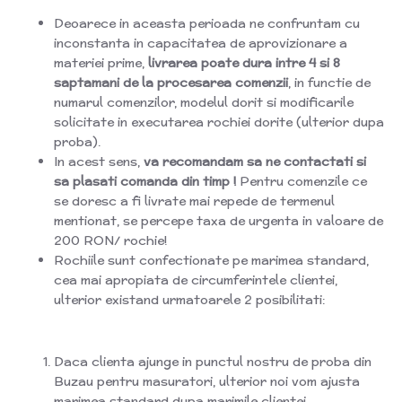
Deoarece in aceasta perioada ne confruntam cu
inconstanta in capacitatea de aprovizionare a
materiei prime,
livrarea poate dura intre 4 si 8
saptamani de la procesarea comenzii
, in functie de
numarul comenzilor, modelul dorit si modificarile
solicitate in executarea rochiei dorite (ulterior dupa
proba).
In acest sens,
va recomandam sa ne contactati si
sa
plasati comanda din timp !
Pentru comenzile ce
se doresc a fi livrate mai repede de termenul
mentionat, se percepe taxa de urgenta in valoare de
200 RON/ rochie!
Rochiile sunt confectionate pe marimea standard,
cea mai apropiata de circumferintele clientei,
ulterior existand urmatoarele 2 posibilitati:
Daca clienta ajunge in punctul nostru de proba din
Buzau pentru masuratori, ulterior noi vom ajusta
marimea standard dupa marimile clientei.