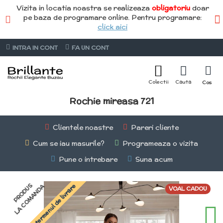
Vizita in locatia noastra se realizeaza
obligatoriu
doar
pe baza de programare online. Pentru programare:
click aici
INTRA IN CONT
FA UN CONT
Rochie mireasa 721
Clientele noastre
Pareri cliente
Cum se iau masurile?
Programeaza o vizita
Pune o intrebare
Suna acum
PRODUS
Întreabă termenul de livrare
LA COMANDA
VOAL CADOU