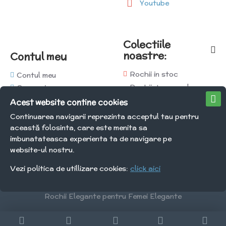
Youtube
Colectiile
noastre:
Contul meu
Rochii in stoc
Contul meu
Rochii de seara la
Comenzi
comanda
Afiliati
Acest website contine cookies
Rochii de mireasa la
Newsletter
Continuarea navigarii reprezinta acceptul tau pentru
comanda
Voucher cadou
această folosinta, care este menita sa
Rochii de fetite la
imbunatateasca experienta ta de navigare pe
comanda
website-ul nostru.
Vezi politica de utillizare cookies:
click aici
Copyright © 2026, @Brillante, All Rights Reserved
Rochii Elegante pentru Femei Elegante