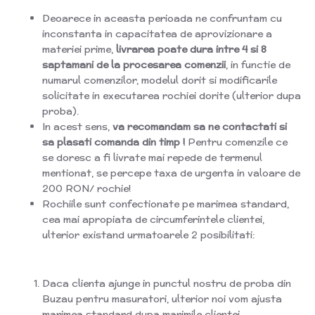
Deoarece in aceasta perioada ne confruntam cu
inconstanta in capacitatea de aprovizionare a
materiei prime,
livrarea poate dura intre 4 si 8
saptamani de la procesarea comenzii
, in functie de
numarul comenzilor, modelul dorit si modificarile
solicitate in executarea rochiei dorite (ulterior dupa
proba).
In acest sens,
va recomandam sa ne contactati si
sa
plasati comanda din timp !
Pentru comenzile ce
se doresc a fi livrate mai repede de termenul
mentionat, se percepe taxa de urgenta in valoare de
200 RON/ rochie!
Rochiile sunt confectionate pe marimea standard,
cea mai apropiata de circumferintele clientei,
ulterior existand urmatoarele 2 posibilitati:
Daca clienta ajunge in punctul nostru de proba din
Buzau pentru masuratori, ulterior noi vom ajusta
marimea standard dupa marimile clientei.