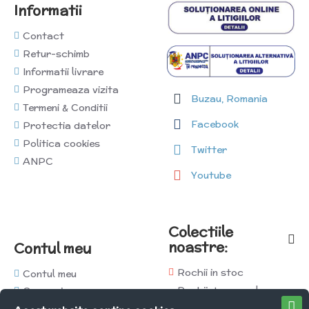
Informatii
Contact
Retur-schimb
Informatii livrare
Programeaza vizita
Buzau, Romania
Termeni & Conditii
Facebook
Protectia datelor
Politica cookies
Twitter
ANPC
Youtube
Colectiile
noastre:
Contul meu
Rochii in stoc
Contul meu
Rochii de seara la
Comenzi
comanda
Afiliati