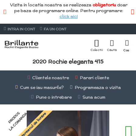
Vizita in locatia noastra se realizeaza
obligatoriu
doar
pe baza de programare online. Pentru programare:
click aici
INTRA IN CONT
FA UN CONT
2020 Rochie eleganta 415
Clientele noastre
Pareri cliente
Cum se iau masurile?
Programeaza o vizita
Pune o intrebare
Suna acum
PRODUS
Întreabă termenul de livrare
LA COMANDA