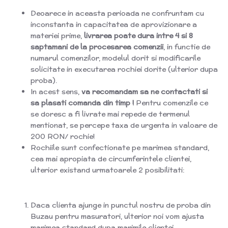
Deoarece in aceasta perioada ne confruntam cu
inconstanta in capacitatea de aprovizionare a
materiei prime,
livrarea poate dura intre 4 si 8
saptamani de la procesarea comenzii
, in functie de
numarul comenzilor, modelul dorit si modificarile
solicitate in executarea rochiei dorite (ulterior dupa
proba).
In acest sens,
va recomandam sa ne contactati si
sa
plasati comanda din timp !
Pentru comenzile ce
se doresc a fi livrate mai repede de termenul
mentionat, se percepe taxa de urgenta in valoare de
200 RON/ rochie!
Rochiile sunt confectionate pe marimea standard,
cea mai apropiata de circumferintele clientei,
ulterior existand urmatoarele 2 posibilitati:
Daca clienta ajunge in punctul nostru de proba din
Buzau pentru masuratori, ulterior noi vom ajusta
marimea standard dupa marimile clientei.