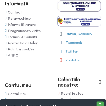
Informatii
Contact
Retur-schimb
Informatii livrare
Programeaza vizita
Buzau, Romania
Termeni & Conditii
Facebook
Protectia datelor
Politica cookies
Twitter
ANPC
Youtube
Colectiile
noastre:
Contul meu
Rochii in stoc
Contul meu
Rochii de seara la
Comenzi
comanda
Afiliati