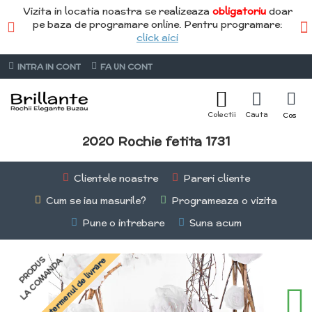
Vizita in locatia noastra se realizeaza
obligatoriu
doar
pe baza de programare online. Pentru programare:
click aici
INTRA IN CONT
FA UN CONT
2020 Rochie fetita 1731
Clientele noastre
Pareri cliente
Cum se iau masurile?
Programeaza o vizita
Pune o intrebare
Suna acum
PRODUS
Întreabă termenul de livrare
LA COMANDA