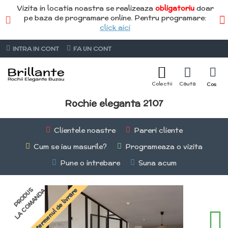
Vizita in locatia noastra se realizeaza
obligatoriu
doar
pe baza de programare online. Pentru programare:
click aici
INTRA IN CONT
FA UN CONT
Rochie eleganta 2107
Clientele noastre
Pareri cliente
Cum se iau masurile?
Programeaza o vizita
Pune o intrebare
Suna acum
PRODUS
Întreabă termenul de livrare
LA COMANDA