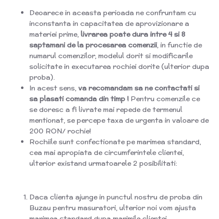
Deoarece in aceasta perioada ne confruntam cu
inconstanta in capacitatea de aprovizionare a
materiei prime,
livrarea poate dura intre 4 si 8
saptamani de la procesarea comenzii
, in functie de
numarul comenzilor, modelul dorit si modificarile
solicitate in executarea rochiei dorite (ulterior dupa
proba).
In acest sens,
va recomandam sa ne contactati si
sa
plasati comanda din timp !
Pentru comenzile ce
se doresc a fi livrate mai repede de termenul
mentionat, se percepe taxa de urgenta in valoare de
200 RON/ rochie!
Rochiile sunt confectionate pe marimea standard,
cea mai apropiata de circumferintele clientei,
ulterior existand urmatoarele 2 posibilitati:
Daca clienta ajunge in punctul nostru de proba din
Buzau pentru masuratori, ulterior noi vom ajusta
marimea standard dupa marimile clientei.