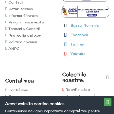
Contact
Retur-schimb
Informatii livrare
Programeaza vizita
Buzau, Romania
Termeni & Conditii
Facebook
Protectia datelor
Politica cookies
Twitter
ANPC
Youtube
Colectiile
noastre:
Contul meu
Rochii in stoc
Contul meu
Rochii de seara la
Comenzi
comanda
Afiliati
Acest website contine cookies
Rochii de mireasa la
Newsletter
Continuarea navigarii reprezinta acceptul tau pentru