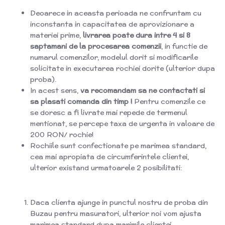
Deoarece in aceasta perioada ne confruntam cu
inconstanta in capacitatea de aprovizionare a
materiei prime,
livrarea poate dura intre 4 si 8
saptamani de la procesarea comenzii
, in functie de
numarul comenzilor, modelul dorit si modificarile
solicitate in executarea rochiei dorite (ulterior dupa
proba).
In acest sens,
va recomandam sa ne contactati si
sa
plasati comanda din timp !
Pentru comenzile ce
se doresc a fi livrate mai repede de termenul
mentionat, se percepe taxa de urgenta in valoare de
200 RON/ rochie!
Rochiile sunt confectionate pe marimea standard,
cea mai apropiata de circumferintele clientei,
ulterior existand urmatoarele 2 posibilitati:
Daca clienta ajunge in punctul nostru de proba din
Buzau pentru masuratori, ulterior noi vom ajusta
marimea standard dupa marimile clientei.