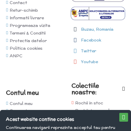
Contact
Retur-schimb
Informatii livrare
Programeaza vizita
Buzau, Romania
Termeni & Conditii
Facebook
Protectia datelor
Politica cookies
Twitter
ANPC
Youtube
Colectiile
noastre:
Contul meu
Rochii in stoc
Contul meu
Rochii de seara la
Comenzi
comanda
Afiliati
Acest website contine cookies
Rochii de mireasa la
Newsletter
Continuarea navigarii reprezinta acceptul tau pentru