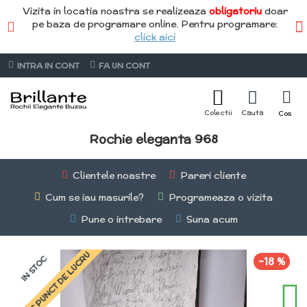
Vizita in locatia noastra se realizeaza
obligatoriu
doar
pe baza de programare online. Pentru programare:
click aici
INTRA IN CONT
FA UN CONT
Rochie eleganta 968
Clientele noastre
Pareri cliente
Cum se iau masurile?
Programeaza o vizita
Pune o intrebare
Suna acum
STOC PUNCT DE LUCRU
IN STOC
-18 %